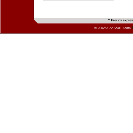
** Precios expre
© 2002/2022 Solo10.com