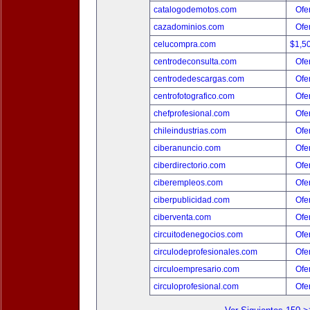
catalogodemotos.com
Ofer
cazadominios.com
Ofer
celucompra.com
$1,5
centrodeconsulta.com
Ofer
centrodedescargas.com
Ofer
centrofotografico.com
Ofer
chefprofesional.com
Ofer
chileindustrias.com
Ofer
ciberanuncio.com
Ofer
ciberdirectorio.com
Ofer
ciberempleos.com
Ofer
ciberpublicidad.com
Ofer
ciberventa.com
Ofer
circuitodenegocios.com
Ofer
circulodeprofesionales.com
Ofer
circuloempresario.com
Ofer
circuloprofesional.com
Ofer