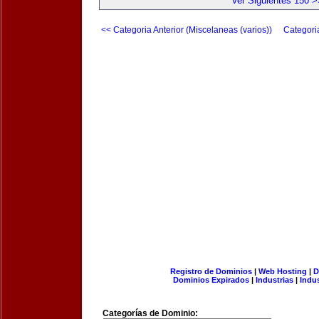
Ver Siguientes 150 >
<< Categoria Anterior (Miscelaneas (varios))
Categori
Registro de Dominios
|
Web Hosting
|
D
Dominios Expirados
|
Industrias
|
Indu
Categorías de Dominio: