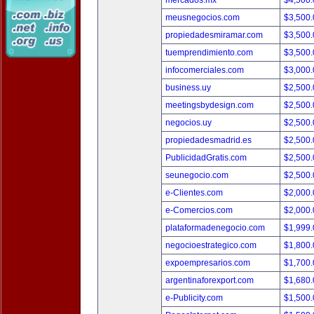
mercados.mx
$4,500
meusnegocios.com
$3,500
propiedadesmiramar.com
$3,500
tuemprendimiento.com
$3,500
infocomerciales.com
$3,000
business.uy
$2,500
meetingsbydesign.com
$2,500
negocios.uy
$2,500
propiedadesmadrid.es
$2,500
PublicidadGratis.com
$2,500
seunegocio.com
$2,500
e-Clientes.com
$2,000
e-Comercios.com
$2,000
plataformadenegocio.com
$1,999
negocioestrategico.com
$1,800
expoempresarios.com
$1,700
argentinaforexport.com
$1,680
e-Publicity.com
$1,500