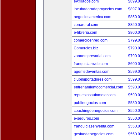
eAfiliados.com
$899.
incubadoradeproyectos.com
$897.
negociosamerica.com
$850.
zonarural.com
$850.
e-libreria.com
$800.
comercioenred.com
$799.
Comercios.biz
$790.
zonaempresarial.com
$790.
franquiciasweb.com
$600.
agentedeventas.com
$599.
clubimportadores.com
$599.
entrenamientocomercial.com
$590.
repuestosautomotor.com
$590.
publinegocios.com
$580.
coachingdenegocios.com
$550.
e-seguros.com
$550.
franquiciasenventa.com
$550.
gestaodenegocios.com
$550.