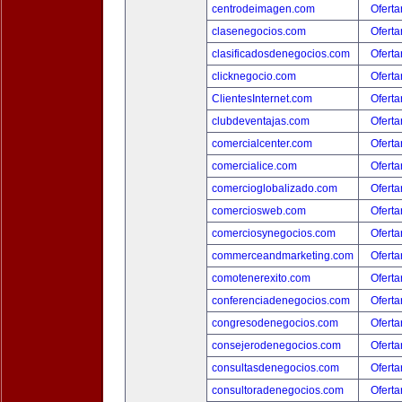
centrodeimagen.com
Oferta
clasenegocios.com
Oferta
clasificadosdenegocios.com
Oferta
clicknegocio.com
Oferta
ClientesInternet.com
Oferta
clubdeventajas.com
Oferta
comercialcenter.com
Oferta
comercialice.com
Oferta
comercioglobalizado.com
Oferta
comerciosweb.com
Oferta
comerciosynegocios.com
Oferta
commerceandmarketing.com
Oferta
comotenerexito.com
Oferta
conferenciadenegocios.com
Oferta
congresodenegocios.com
Oferta
consejerodenegocios.com
Oferta
consultasdenegocios.com
Oferta
consultoradenegocios.com
Oferta