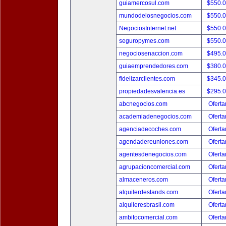
guiamercosul.com
$550.
mundodelosnegocios.com
$550.
NegociosInternet.net
$550.
seguropymes.com
$550.
negociosenaccion.com
$495.
guiaemprendedores.com
$380.
fidelizarclientes.com
$345.
propiedadesvalencia.es
$295.
abcnegocios.com
Oferta
academiadenegocios.com
Oferta
agenciadecoches.com
Oferta
agendadereuniones.com
Oferta
agentesdenegocios.com
Oferta
agrupacioncomercial.com
Oferta
almaceneros.com
Oferta
alquilerdestands.com
Oferta
alquileresbrasil.com
Oferta
ambitocomercial.com
Oferta