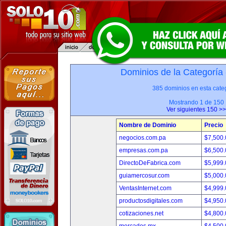
Dominios de la Categoría
385 dominios en esta categ
Mostrando 1 de 150
Ver siguientes 150 >>
Nombre de Dominio
Precio
negocios.com.pa
$7,500
empresas.com.pa
$6,500
DirectoDeFabrica.com
$5,999
guiamercosur.com
$5,000
VentasInternet.com
$4,999
productosdigitales.com
$4,950
cotizaciones.net
$4,800