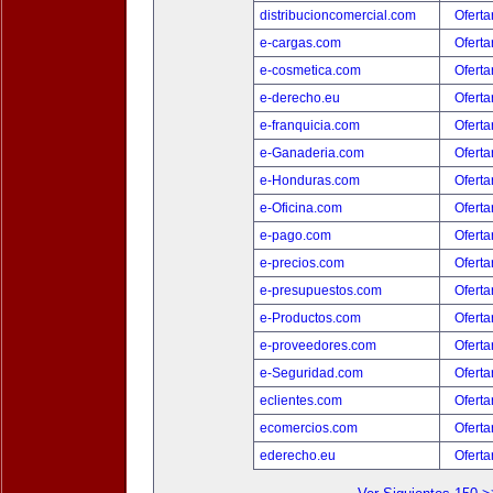
distribucioncomercial.com
Oferta
e-cargas.com
Oferta
e-cosmetica.com
Oferta
e-derecho.eu
Oferta
e-franquicia.com
Oferta
e-Ganaderia.com
Oferta
e-Honduras.com
Oferta
e-Oficina.com
Oferta
e-pago.com
Oferta
e-precios.com
Oferta
e-presupuestos.com
Oferta
e-Productos.com
Oferta
e-proveedores.com
Oferta
e-Seguridad.com
Oferta
eclientes.com
Oferta
ecomercios.com
Oferta
ederecho.eu
Oferta