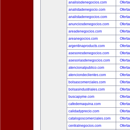
analisisdenegocios.com
Oferta
analistadenegocio.com
Oferta
analistadenegocios.com
Oferta
anunciosdenegocios.com
Oferta
areadenegocios.com
Oferta
areanegocios.com
Oferta
argentinaproducts.com
Oferta
asesoresdenegocios.com
Oferta
asesoriasdenegocios.com
Oferta
atencionalpublico.com
Oferta
atenciondeclientes.com
Oferta
bolsascomerciales.com
Oferta
bolsasindustriales.com
Oferta
buscapyme.com
Oferta
cafedemaquina.com
Oferta
calidadyprecio.com
Oferta
catalogoscomerciales.com
Oferta
centralnegocios.com
Oferta