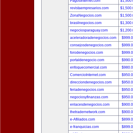
PagosInternet.com
$1,500
revistaempresarios.com
$1,500
ZonaNegocios.com
$1,500
brasilnegocios.com
$1,300
negociosparaguay.com
$1,200
aceleradoradenegocios.com
$999.
consejosdenegocios.com
$999.
forodenegocios.com
$999.
portaldenegocio.com
$990.
enfoquecomercial.com
$980.
ComercioInternet.com
$950.
direcciondenegocios.com
$950.
feriadenegocios.com
$950.
negociosyfinanzas.com
$950.
enlacesdenegocios.com
$900.
thetradernetwork.com
$900.
e-Afiliados.com
$899.
e-franquicias.com
$899.