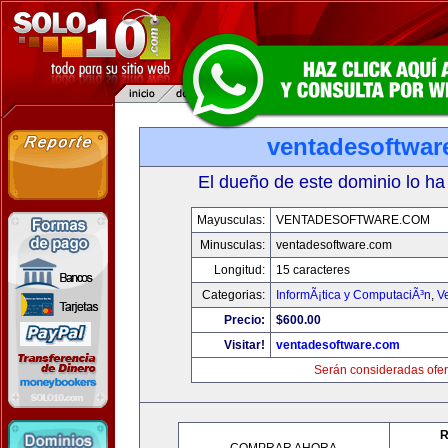
ventadesoftwar
El dueño de este dominio lo ha
Mayusculas:
VENTADESOFTWARE.COM
Minusculas:
ventadesoftware.com
Longitud:
15 caracteres
Categorias:
InformÃ¡tica y ComputaciÃ³n
,
V
Precio:
$600.00
Visitar!
ventadesoftware.com
Serán consideradas ofer
R