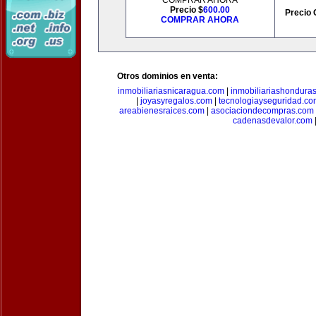
COMPRAR AHORA
Precio $
600.00
Precio 
COMPRAR AHORA
Otros dominios en venta:
inmobiliariasnicaragua.com
|
inmobiliariashondura
|
joyasyregalos.com
|
tecnologiayseguridad.co
areabienesraices.com
|
asociaciondecompras.com
cadenasdevalor.com