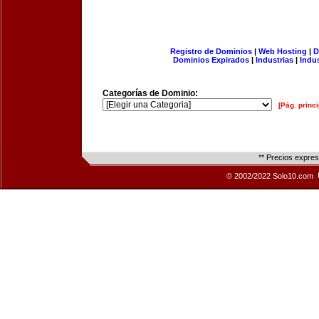
Registro de Dominios
|
Web Hosting
|
D
Dominios Expirados
|
Industrias
|
Indu
Categorías de Dominio:
[Pág. princi
** Precios expre
© 2002/2022 Solo10.com