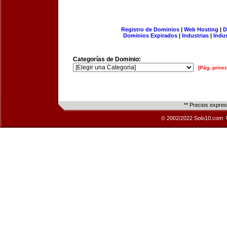
Registro de Dominios
|
Web Hosting
|
D
Dominios Expirados
|
Industrias
|
Indu
Categorías de Dominio:
[Pág. princi
** Precios expre
© 2002/2022 Solo10.com